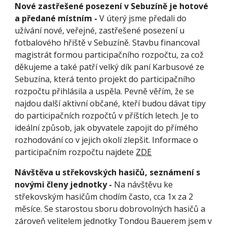
Nové zastřešené posezení v Sebuzíně je hotové 
a předané místním - 
V úterý jsme předali do 
užívání nové, veřejné, zastřešené posezení u 
fotbalového hřiště v Sebuzíně. Stavbu financoval 
magistrát formou participačního rozpočtu, za což 
děkujeme a také patří velký dík paní Karbusové ze 
Sebuzína, která tento projekt do participačního 
rozpočtu přihlásila a uspěla. Pevně věřím, že se 
najdou další aktivní občané, kteří budou dávat tipy 
do participačních rozpočtů v příštích letech. Je to 
ideální způsob, jak obyvatele zapojit do přímého 
rozhodování co v jejich okolí zlepšit. Informace o 
participačním rozpočtu najdete 
ZDE
Návštěva u střekovských hasičů, seznámení s 
novými členy jednotky - 
Na návštěvu ke 
střekovským hasičům chodím často, cca 1x za 2 
měsíce. Se starostou sboru dobrovolných hasičů a 
zároveň velitelem jednotky Tondou Bauerem jsem v 