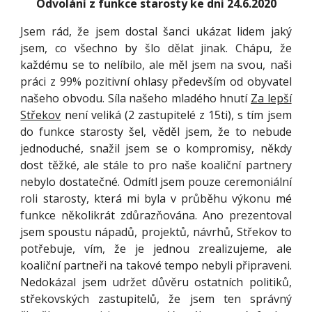
Odvolání z funkce starosty ke dni 24.6.2020
Jsem rád, že jsem dostal šanci ukázat lidem jaký
jsem, co všechno by šlo dělat jinak. Chápu, že
každému se to nelíbilo, ale měl jsem na svou, naši
práci z 99% pozitivní ohlasy především od obyvatel
našeho obvodu. Síla našeho mladého hnutí
Za lepší
Střekov
není veliká (2 zastupitelé z 15ti), s tím jsem
do funkce starosty šel, věděl jsem, že to nebude
jednoduché, snažil jsem se o kompromisy, někdy
dost těžké, ale stále to pro naše koaliční partnery
nebylo dostatečné. Odmítl jsem pouze ceremoniální
roli starosty, která mi byla v průběhu výkonu mé
funkce několikrát zdůrazňována. Ano prezentoval
jsem spoustu nápadů, projektů, návrhů, Střekov to
potřebuje, vím, že je jednou zrealizujeme, ale
koaliční partneři na takové tempo nebyli připraveni.
Nedokázal jsem udržet důvěru ostatních politiků,
střekovských zastupitelů, že jsem ten správný