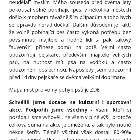
neudělal” myslím. Mého souseda před dvěma lety
pokousal volně pobíhající pes, v několika městech
došlo k mnohem závažnějším případům a toho bych
se opravdu nerad dočkal. Dalším důvodem je fakt,
že volně pobíhající pes často vykoná potřebu bez
povšimnutí majitele a hodně lidí si pak takový
“suvenýr” přinese domů na botě. Velmi často
upozorňuji pejskaře, především majitele velikých
psů, na nutnost mít psa na vodítku a často
upozornění poslechnou. Naposledy jsem upozornil
před 14 dny pejskaře se dvěma velkými dobrmany.
Mapa míst pro volný pohyb psů je
ZDE
Schválili jsme dotace na kulturní i sportovní
akce. Podpořili jsme všechny -
Všem, kteří si
požádali jsme vyhověli, ne všem v plné výši, protože
celková suma na akce je omezena, a tak bylo nutné
někde šetřit. Téměř všichni však dostali 80-90%
požadované částky. U jedné nové akce jsme poskytli