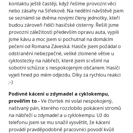
kontaktu ještě častěji, když řešíme provozní věci 
nebo zásahy na Střekově. Na nedělní návštěvě jsem 
se seznámil se dvěma novými členy jednotky, kteří 
budou zároveň řidiči hasičské cisterny. Řešili jsme 
provozní záležitosti především opravu auta, vypili 
jsme kávu a moc jsem si pochutnal na domácím 
pečení od Romana Záveská. Hasiče jsem požádal o 
odstranění nebezpečné, veliké zlomené větve u 
cyklostezky na nábřeží, které jsem si všiml na 
sobotní schůzce s nespokojeným občanem. Hasiči 
vyjeli hned po mém odjezdu. Díky za rychlou reakci 
;-)
Podivné kácení u zdymadel a cyklokempu, 
prověřím to - 
Ve čtvrtek mi volal nespokojený, 
naštvaný pán, kterého rozzlobilo pokácení stromů 
na nábřeží u zdymadel a u cyklokempu. Už do 
telefonu jsem se mu snažil vysvětlit, že kácení 
provádí pravděpodobně pracovníci povodí kvůli 