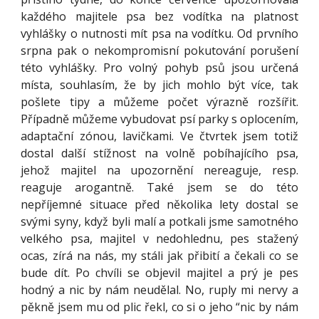
každého majitele psa bez vodítka na platnost
vyhlášky o nutnosti mít psa na vodítku. Od prvního
srpna pak o nekompromisní pokutování porušení
této vyhlášky. Pro volný pohyb psů jsou určená
místa, souhlasím, že by jich mohlo být více, tak
pošlete tipy a můžeme počet výrazně rozšířit.
Případně můžeme vybudovat psí parky s oplocením,
adaptační zónou, lavičkami. Ve čtvrtek jsem totiž
dostal další stížnost na volně pobíhajícího psa,
jehož majitel na upozornění nereaguje, resp.
reaguje arogantně. Také jsem se do této
nepříjemné situace před několika lety dostal se
svými syny, když byli malí a potkali jsme samotného
velkého psa, majitel v nedohlednu, pes stažený
ocas, zírá na nás, my stáli jak přibití a čekali co se
bude dít. Po chvíli se objevil majitel a prý je pes
hodný a nic by nám neudělal. No, ruply mi nervy a
pěkně jsem mu od plic řekl, co si o jeho “nic by nám