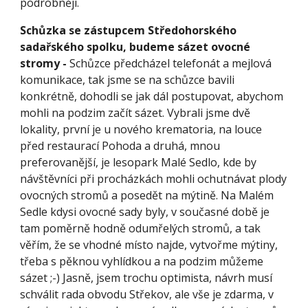
podrobněji.
Schůzka se zástupcem Středohorského 
sadařského spolku, budeme sázet ovocné 
stromy - 
Schůzce předcházel telefonát a mejlová 
komunikace, tak jsme se na schůzce bavili 
konkrétně, dohodli se jak dál postupovat, abychom 
mohli na podzim začít sázet. Vybrali jsme dvě 
lokality, první je u nového krematoria, na louce 
před restaurací Pohoda a druhá, mnou 
preferovanější, je lesopark Malé Sedlo, kde by 
návštěvníci při procházkách mohli ochutnávat plody 
ovocných stromů a posedět na mýtině. Na Malém 
Sedle kdysi ovocné sady byly, v současné době je 
tam poměrně hodně odumřelých stromů, a tak 
věřím, že se vhodné místo najde, vytvořme mýtiny, 
třeba s pěknou vyhlídkou a na podzim můžeme 
sázet ;-) Jasně, jsem trochu optimista, návrh musí 
schválit rada obvodu Střekov, ale vše je zdarma, v 