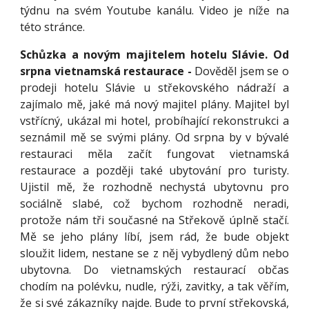
týdnu na svém Youtube kanálu. Video je níže na
této stránce.
Schůzka a novým majitelem hotelu Slávie. Od
srpna vietnamská restaurace -
Dověděl jsem se o
prodeji hotelu Slávie u střekovského nádraží a
zajímalo mě, jaké má nový majitel plány. Majitel byl
vstřícný, ukázal mi hotel, probíhající rekonstrukci a
seznámil mě se svými plány. Od srpna by v bývalé
restauraci měla začít fungovat vietnamská
restaurace a později také ubytování pro turisty.
Ujistil mě, že rozhodně nechystá ubytovnu pro
sociálně slabé, což bychom rozhodně neradi,
protože nám tři současné na Střekově úplně stačí.
Mě se jeho plány líbí, jsem rád, že bude objekt
sloužit lidem, nestane se z něj vybydlený dům nebo
ubytovna. Do vietnamských restaurací občas
chodím na polévku, nudle, rýži, zavitky, a tak věřím,
že si své zákazníky najde. Bude to první střekovská,