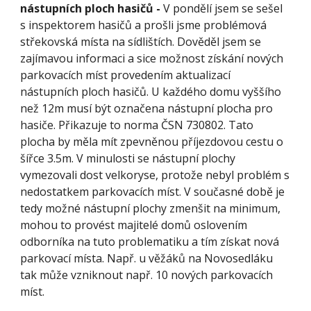
nástupních ploch hasičů - 
V pondělí jsem se sešel 
s inspektorem hasičů a prošli jsme problémová 
střekovská místa na sídlištích. Dověděl jsem se 
zajímavou informaci a sice možnost získání nových 
parkovacích míst provedením aktualizací 
nástupních ploch hasičů. U každého domu vyššího 
než 12m musí být označena nástupní plocha pro 
hasiče. Přikazuje to norma ČSN 730802. Tato 
plocha by měla mít zpevněnou příjezdovou cestu o 
šířce 3.5m. V minulosti se nástupní plochy 
vymezovali dost velkoryse, protože nebyl problém s 
nedostatkem parkovacích míst. V současné době je 
tedy možné nástupní plochy zmenšit na minimum, 
mohou to provést majitelé domů oslovením 
odborníka na tuto problematiku a tím získat nová 
parkovací místa. Např. u věžáků na Novosedláku 
tak může vzniknout např. 10 nových parkovacích 
míst.