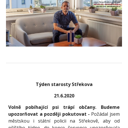
Týden starosty Střekova
21.6.2020
Volně pobíhající psi trápí občany. Budeme
upozorňovat a později pokutovat -
Požádal jsem
městskou i státní policii na Střekově, aby od
příštího týdne, do konce července upozorňovala