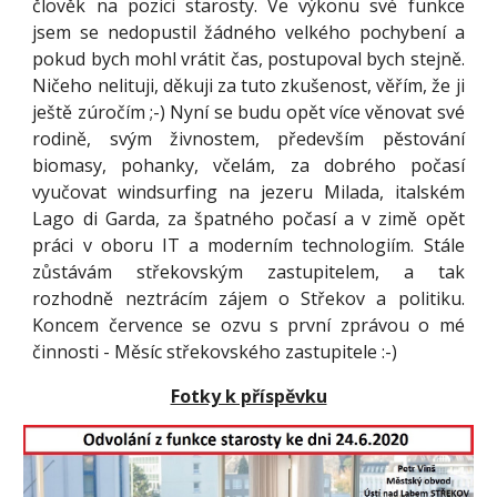
člověk na pozici starosty. Ve výkonu své funkce
jsem se nedopustil žádného velkého pochybení a
pokud bych mohl vrátit čas, postupoval bych stejně.
Ničeho nelituji, děkuji za tuto zkušenost, věřím, že ji
ještě zúročím ;-) Nyní se budu opět více věnovat své
rodině, svým živnostem, především pěstování
biomasy, pohanky, včelám, za dobrého počasí
vyučovat windsurfing na jezeru Milada, italském
Lago di Garda, za špatného počasí a v zimě opět
práci v oboru IT a moderním technologiím. Stále
zůstávám střekovským zastupitelem, a tak
rozhodně neztrácím zájem o Střekov a politiku.
Koncem července se ozvu s první zprávou o mé
činnosti - Měsíc střekovského zastupitele :-)
Fotky k příspěvku