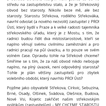
středu na zastupitelstvu stalo, a že je Střekovský
obvod bez starosty. Nikoliv beze mě, ale bez
starosty. Starostu Střekova, rodilého Střekováka,
navrhl odvolat (a nového nezvolit) zastupitel z PRO!
Ústí, který bydlí v Praze a k velké radosti tajemníka
střekovského úřadu, který je z Mostu, s tím, že
radnici budou řídit dva místostarostové, kteří se
naplno věnují svému civilnímu zaměstnání a pro
radnici pracují na půl úvazku, a to pouze ve svém
volném čase. Opravdu tohle na Střekově chceme?
Smíříme se s tím, že za náš obvod nikdo nebojuje
naplno, na plný úvazek, není odpovědný starosta?
Tohle je plán většiny zastupitelů pro zbytek
volebního období, který navrhlo PRO! Ústí?
Pojďme jako obyvatelé Střekova, Církvic, Sebuzína,
Brné, Osady, Olšinek, Svádova, Olešnice, Budova,
Nové Vsi, Kojetic zakřičet našim střekovským
politikům (zastupitelům) - MY CHCEME STAROSTU