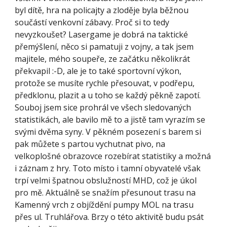
byl dítě, hra na policajty a zloděje byla běžnou 
součástí venkovní zábavy. Proč si to tedy 
nevyzkoušet? Lasergame je dobrá na taktické 
přemýšlení, něco si pamatuji z vojny, a tak jsem 
majitele, mého soupeře, ze začátku několikrát 
překvapil :-D, ale je to také sportovní výkon, 
protože se musíte rychle přesouvat, v podřepu, 
předklonu, plazit a u toho se každý pěkně zapotí. 
Souboj jsem sice prohrál ve všech sledovaných 
statistikách, ale bavilo mě to a jistě tam vyrazím se 
svými dvěma syny. V pěkném posezení s barem si 
pak můžete s partou vychutnat pivo, na 
velkoplošné obrazovce rozebírat statistiky a možná 
i záznam z hry. Toto místo i tamní obyvatelé však 
trpí velmi špatnou obslužností MHD, což je úkol 
pro mě. Aktuálně se snažím přesunout trasu na 
Kamenný vrch z objíždění pumpy MOL na trasu 
přes ul. Truhlářova. Brzy o této aktivitě budu psát 