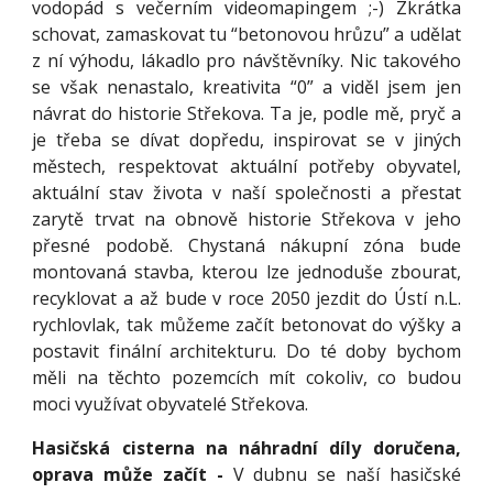
vodopád s večerním videomapingem ;-) Zkrátka
schovat, zamaskovat tu “betonovou hrůzu” a udělat
z ní výhodu, lákadlo pro návštěvníky. Nic takového
se však nenastalo, kreativita “0” a viděl jsem jen
návrat do historie Střekova. Ta je, podle mě, pryč a
je třeba se dívat dopředu, inspirovat se v jiných
městech, respektovat aktuální potřeby obyvatel,
aktuální stav života v naší společnosti a přestat
zarytě trvat na obnově historie Střekova v jeho
přesné podobě. Chystaná nákupní zóna bude
montovaná stavba, kterou lze jednoduše zbourat,
recyklovat a až bude v roce 2050 jezdit do Ústí n.L.
rychlovlak, tak můžeme začít betonovat do výšky a
postavit finální architekturu. Do té doby bychom
měli na těchto pozemcích mít cokoliv, co budou
moci využívat obyvatelé Střekova.
Hasičská cisterna na náhradní díly doručena,
oprava může začít -
V dubnu se naší hasičské