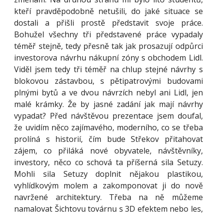
kteří pravděpodobně netušili, do jaké situace se
dostali a přišli prostě představit svoje práce.
Bohužel všechny tři představené práce vypadaly
téměř stejně, tedy přesně tak jak prosazují odpůrci
investorova návrhu nákupní zóny s obchodem Lidl.
Viděl jsem tedy tři téměř na chlup stejné návrhy s
blokovou zástavbou, s pětipatrovými budovami
plnými bytů a ve dvou návrzích nebyl ani Lidl, jen
malé krámky. Že by jasné zadání jak mají návrhy
vypadat? Před návštěvou prezentace jsem doufal,
že uvidím něco zajímavého, moderního, co se třeba
prolíná s historií, čím bude Střekov přitahovat
zájem, co přiláká nové obyvatele, návštěvníky,
investory, něco co schová ta příšerná sila Setuzy.
Mohli sila Setuzy doplnit nějakou plastikou,
vyhlídkovým molem a zakomponovat ji do nově
navržené architektury. Třeba na ně můžeme
namalovat Šichtovu továrnu s 3D efektem nebo les,