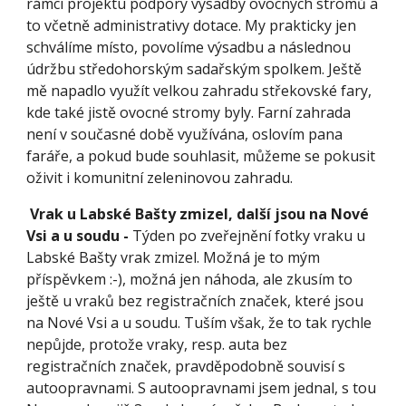
rámci projektu podpory výsadby ovocných stromů a 
to včetně administrativy dotace. My prakticky jen 
schválíme místo, povolíme výsadbu a následnou 
údržbu středohorským sadařským spolkem. Ještě 
mě napadlo využít velkou zahradu střekovské fary, 
kde také jistě ovocné stromy byly. Farní zahrada 
není v současné době využívána, oslovím pana 
faráře, a pokud bude souhlasit, můžeme se pokusit 
oživit i komunitní zeleninovou zahradu.
 Vrak u Labské Bašty zmizel, další jsou na Nové 
Vsi a u soudu - 
Týden po zveřejnění fotky vraku u 
Labské Bašty vrak zmizel. Možná je to mým 
příspěvkem :-), možná jen náhoda, ale zkusím to 
ještě u vraků bez registračních značek, které jsou 
na Nové Vsi a u soudu. Tuším však, že to tak rychle 
nepůjde, protože vraky, resp. auta bez 
registračních značek, pravděpodobně souvisí s 
autoopravnami. S autoopravnami jsem jednal, s tou 