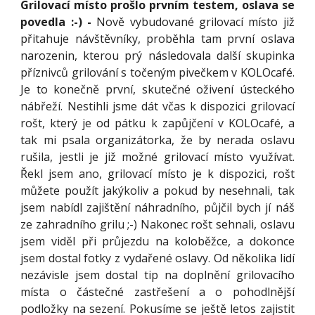
Grilovací místo prošlo prvním testem, oslava se
povedla :-) -
Nově vybudované grilovací místo již
přitahuje návštěvníky, proběhla tam první oslava
narozenin, kterou prý následovala další skupinka
příznivců grilování s točeným pivečkem v KOLOcafé.
Je to konečně první, skutečné oživení ústeckého
nábřeží. Nestihli jsme dát včas k dispozici grilovací
rošt, který je od pátku k zapůjčení v KOLOcafé, a
tak mi psala organizátorka, že by nerada oslavu
rušila, jestli je již možné grilovací místo využívat.
Řekl jsem ano, grilovací místo je k dispozici, rošt
můžete použít jakýkoliv a pokud by nesehnali, tak
jsem nabídl zajištění náhradního, půjčil bych jí náš
ze zahradního grilu ;-) Nakonec rošt sehnali, oslavu
jsem viděl při průjezdu na koloběžce, a dokonce
jsem dostal fotky z vydařené oslavy. Od několika lidí
nezávisle jsem dostal tip na doplnění grilovacího
místa o částečné zastřešení a o pohodlnější
podložky na sezení. Pokusíme se ještě letos zajistit