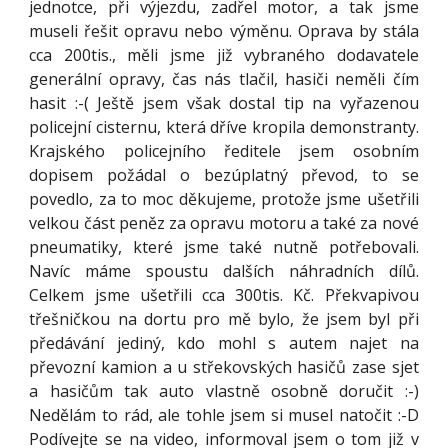
jednotce, při výjezdu, zadřel motor, a tak jsme
museli řešit opravu nebo výměnu. Oprava by stála
cca 200tis., měli jsme již vybraného dodavatele
generální opravy, čas nás tlačil, hasiči neměli čím
hasit :-( Ještě jsem však dostal tip na vyřazenou
policejní cisternu, která dříve kropila demonstranty.
Krajského policejního ředitele jsem osobním
dopisem požádal o bezúplatný převod, to se
povedlo, za to moc děkujeme, protože jsme ušetřili
velkou část peněz za opravu motoru a také za nové
pneumatiky, které jsme také nutně potřebovali.
Navíc máme spoustu dalších náhradních dílů.
Celkem jsme ušetřili cca 300tis. Kč. Překvapivou
třešničkou na dortu pro mě bylo, že jsem byl při
předávání jediný, kdo mohl s autem najet na
převozní kamion a u střekovských hasičů zase sjet
a hasičům tak auto vlastně osobně doručit :-)
Nedělám to rád, ale tohle jsem si musel natočit :-D
Podívejte se na video, informoval jsem o tom již v