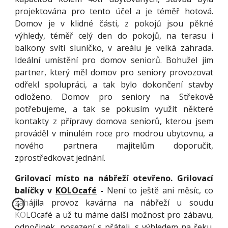
projektována pro tento účel a je téměř hotová.
Domov je v klidné části, z pokojů jsou pěkné
výhledy, téměř celý den do pokojů, na terasu i
balkony svítí sluníčko, v areálu je velká zahrada.
Ideální umístění pro domov seniorů. Bohužel jim
partner, který měl domov pro seniory provozovat
odřekl spolupráci, a tak bylo dokončení stavby
odloženo. Domov pro seniory na Střekově
potřebujeme, a tak se pokusím využít některé
kontakty z přípravy domova seniorů, kterou jsem
prováděl v minulém roce pro modrou ubytovnu, a
nového partnera majitelům doporučit,
zprostředkovat jednání.
Grilovací místo na nábřeží otevřeno. Grilovací
balíčky v
KOLOcafé
-
Není to ještě ani měsíc, co
zahájila provoz kavárna na nábřeží u soudu
KOLOcafé a už tu máme další možnost pro zábavu,
odpočinek, posezení s přáteli, s výhledem na řeku.