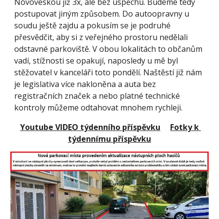
Novoveskou již 3x, ale bez úspěchu. Budeme tedy 
postupovat jiným způsobem. Do autoopravny u 
soudu ještě zajdu a pokusím se je podruhé 
přesvědčit, aby si z veřejného prostoru nedělali 
odstavné parkoviště. V obou lokalitách to občanům 
vadí, stížnosti se opakují, naposledy u mě byl 
stěžovatel v kanceláři toto pondělí. Naštěstí již nám 
je legislativa více nakloněna a auta bez 
registračních značek a nebo platné technické 
kontroly můžeme odtahovat mnohem rychleji.
Youtube VIDEO týdenního příspěvku
Fotky k 
týdennímu příspěvku