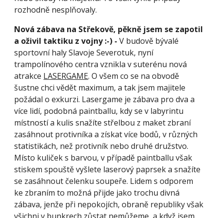
rozhodně nesplňovaly.
Nová zábava na Střekově, pěkně jsem se zapotil 
a oživil taktiku z vojny :-) - 
V budově bývalé 
sportovní haly Slavoje Severotuk, nyní 
trampolínového centra vznikla v suterénu nová 
atrakce 
LASERGAME
. O všem co se na obvodě 
šustne chci vědět maximum, a tak jsem majitele 
požádal o exkurzi. Lasergame je zábava pro dva a 
více lidí, podobná paintballu, kdy se v labyrintu 
místností a kulis snažíte střelbou z maket zbraní 
zasáhnout protivníka a získat více bodů, v různých 
statistikách, než protivník nebo druhé družstvo. 
Místo kuliček s barvou, v případě paintballu však 
stiskem spouště vyšlete laserový paprsek a snažíte 
se zasáhnout čelenku soupeře. Lidem s odporem 
ke zbraním to možná přijde jako trochu divná 
zábava, jenže při nepokojích, obraně republiky však 
všichni v bunkrech zůstat nemůžeme, a když jsem 