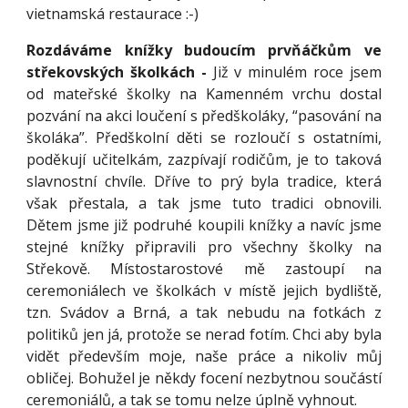
vietnamská restaurace :-)
Rozdáváme knížky budoucím prvňáčkům ve
střekovských školkách -
Již v minulém roce jsem
od mateřské školky na Kamenném vrchu dostal
pozvání na akci loučení s předškoláky, “pasování na
školáka”. Předškolní děti se rozloučí s ostatními,
poděkují učitelkám, zazpívají rodičům, je to taková
slavnostní chvíle. Dříve to prý byla tradice, která
však přestala, a tak jsme tuto tradici obnovili.
Dětem jsme již podruhé koupili knížky a navíc jsme
stejné knížky připravili pro všechny školky na
Střekově. Místostarostové mě zastoupí na
ceremoniálech ve školkách v místě jejich bydliště,
tzn. Svádov a Brná, a tak nebudu na fotkách z
politiků jen já, protože se nerad fotím. Chci aby byla
vidět především moje, naše práce a nikoliv můj
obličej. Bohužel je někdy focení nezbytnou součástí
ceremoniálů, a tak se tomu nelze úplně vyhnout.