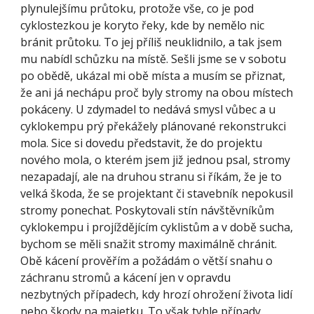
plynulejšímu průtoku, protože vše, co je pod 
cyklostezkou je koryto řeky, kde by nemělo nic 
bránit průtoku. To jej příliš neuklidnilo, a tak jsem 
mu nabídl schůzku na místě. Sešli jsme se v sobotu 
po obědě, ukázal mi obě místa a musím se přiznat, 
že ani já nechápu proč byly stromy na obou místech 
pokáceny. U zdymadel to nedává smysl vůbec a u 
cyklokempu prý překážely plánované rekonstrukci 
mola. Sice si dovedu představit, že do projektu 
nového mola, o kterém jsem již jednou psal, stromy 
nezapadají, ale na druhou stranu si říkám, že je to 
velká škoda, že se projektant či stavebník nepokusil 
stromy ponechat. Poskytovali stín návštěvníkům 
cyklokempu i projíždějícím cyklistům a v době sucha, 
bychom se měli snažit stromy maximálně chránit. 
Obě kácení prověřím a požádám o větší snahu o 
záchranu stromů a kácení jen v opravdu 
nezbytných případech, kdy hrozí ohrožení života lidí 
nebo škody na majetku. To však tyhle případy 