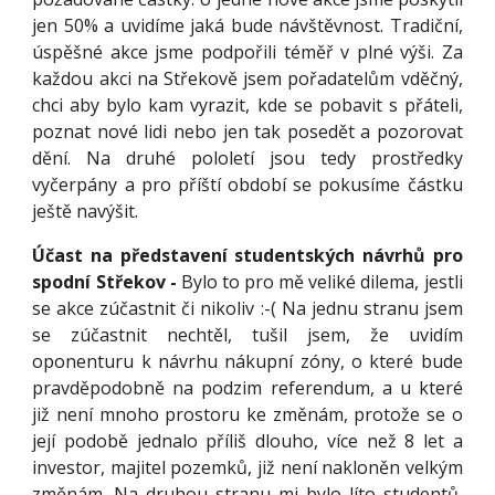
jen 50% a uvidíme jaká bude návštěvnost. Tradiční,
úspěšné akce jsme podpořili téměř v plné výši. Za
každou akci na Střekově jsem pořadatelům vděčný,
chci aby bylo kam vyrazit, kde se pobavit s přáteli,
poznat nové lidi nebo jen tak posedět a pozorovat
dění. Na druhé pololetí jsou tedy prostředky
vyčerpány a pro příští období se pokusíme částku
ještě navýšit.
Účast na představení studentských návrhů pro
spodní Střekov -
Bylo to pro mě veliké dilema, jestli
se akce zúčastnit či nikoliv :-( Na jednu stranu jsem
se zúčastnit nechtěl, tušil jsem, že uvidím
oponenturu k návrhu nákupní zóny, o které bude
pravděpodobně na podzim referendum, a u které
již není mnoho prostoru ke změnám, protože se o
její podobě jednalo příliš dlouho, více než 8 let a
investor, majitel pozemků, již není nakloněn velkým
změnám. Na druhou stranu mi bylo líto studentů,