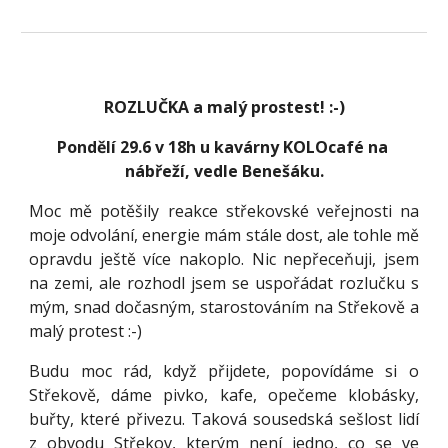
ROZLUČKA a malý prostest! :-)
Pondělí 29.6 v 18h u kavárny KOLOcafé na 
nábřeží, vedle Benešáku.
Moc mě potěšily reakce střekovské veřejnosti na
moje odvolání, energie mám stále dost, ale tohle mě
opravdu ještě více nakoplo. Nic nepřeceňuji, jsem
na zemi, ale rozhodl jsem se uspořádat rozlučku s
mým, snad dočasným, starostováním na Střekově a
malý protest :-)
Budu moc rád, když přijdete, popovídáme si o
Střekově, dáme pivko, kafe, opečeme klobásky,
buřty, které přivezu. Taková sousedská sešlost lidí
z obvodu Střekov, kterým není jedno, co se ve