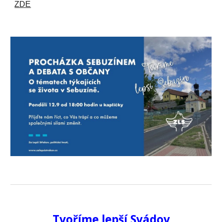
ZDE
Tvoříme lepší
Svádov