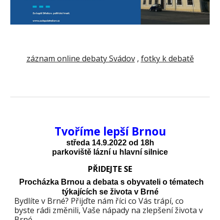
záznam online debaty Svádov
,
fotky k debatě
Tvoříme lepší
Brnou
středa
1
4
.9.2022 od 18h
p
arkoviště lázní u hlavní silnice
PŘIDEJTE SE
Procházka Brnou a
debata s obyvateli o tématech
týkajících se života v Brné
Bydlíte v Brné? Přijďte nám říci co Vás trápí, co
byste rádi změnili, Vaše nápady na zlepšení života v
Brné.