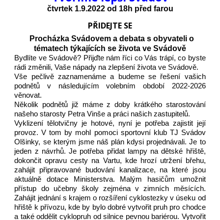
čtvrtek 1
.
9
.2022 od 18h
před farou
PŘIDEJTE SE
Procházka
Svádovem
a
debata s obyvateli o
tématech týkajících se života v
e Svádově
Bydlíte ve Svádově? Přijďte nám říci co Vás trápí, co byste
rádi změnili, Vaše nápady na zlepšení života ve Svádově.
Vše pečlivě zaznamenáme a budeme se řešení vašich
podnětů v následujícím volebním období 2022-2026
věnovat.
Několik podnětů již máme z doby krátkého starostování
našeho starosty Petra Vinše a práci našich zastupitelů.
Vyklizení tělotvičny je hotové, nyní je potřeba zajistit její
provoz. V tom by mohl pomoci sportovní klub TJ Svádov
Olšinky, se kterým jsme náš plán kdysi projednávali. Je to
jeden z návrhů. Je potřeba přidat lampy na dětské hřiště,
dokončit opravu cesty na Vartu, kde hrozí utržení břehu,
zahájit připravované budování kanalizace, na které jsou
aktuálně dotace Ministerstva. Malým hasičům umožnit
přístup do učebny školy zejména v zimních měsících.
Zahájit jednání s krajem o rozšíření cyklostezky v úseku od
hřiště k přívozu, kde by bylo dobré vytvořit pruh pro chodce
a také oddělit cyklopruh od silnice pevnou bariérou. Vytvořit