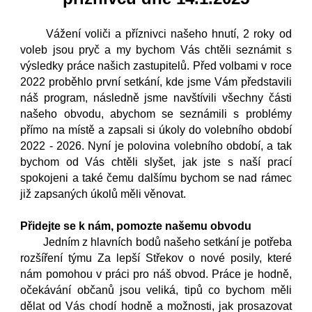
Vážení voliči a příznivci našeho hnutí, 2 roky od
voleb jsou pryč a my bychom Vás chtěli seznámit s
výsledky práce našich zastupitelů. Před volbami v roce
2022 proběhlo první setkání, kde jsme Vám představili
náš program, následně jsme navštívili všechny části
našeho obvodu, abychom se seznámili s problémy
přímo na místě a zapsali si úkoly do volebního období
2022 - 2026. Nyní je polovina volebního období, a tak
bychom od Vás chtěli slyšet, jak jste s naší prací
spokojeni a také čemu dalšímu bychom se nad rámec
již zapsaných úkolů měli věnovat.
Přidejte se k nám, pomozte našemu obvodu
Jedním z hlavních bodů našeho setkání je potřeba
rozšíření týmu Za lepší Střekov o nové posily, které
nám pomohou v práci pro náš obvod. Práce je hodně,
očekávání občanů jsou veliká, tipů co bychom měli
dělat od Vás chodí hodně a možnosti, jak prosazovat