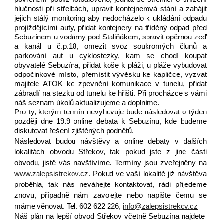
hlučnosti při střelbách, upravit kontejnerová stání a zahájit
jejich stálý monitoring aby nedocházelo k ukládání odpadu
projíždějícími auty, přidat kontejnery na tříděný odpad před
Sebuzínem u vodárny pod Staliňákem, spravit opěrnou zeď
a kanál u č.p.18, omezit svoz soukromých člunů a
parkování aut u cyklostezky, kam se chodí koupat
obyvatelé Sebuzína, přidat koše k pláži, u pláže vybudovat
odpočinkové místo, přemístit vývěsku ke kapličce, vyzvat
majitele ATOK ke zpevnění komunikace v tunelu, přidat
zábradlí na stezku od tunelu ke hřišti. Při procházce s vámi
náš seznam úkolů aktualizujeme a doplníme.
Pro ty, kterým termín nevyhovuje bude následovat o týden
později dne 19.9 online debata k Sebuzínu, kde budeme
diskutovat řešení zjištěných podnětů.
Následovat budou návštěvy a online debaty v dalších
lokalitách obvodu Střekov, tak pokud jste z jiné části
obvodu, jistě vás navštívíme. Termíny jsou zveřejněny na
www.zalepsistrekov.cz.
Pokud ve vaší lokalitě již návštěva
proběhla, tak nás neváhejte kontaktovat, rádi přijedeme
znovu, případně nám zavolejte nebo napište čemu se
máme věnovat. Tel. 602 622 226,
info@zalepsistrekov.cz
Náš plán na lepší obvod Střekov včetně Sebuzína
najdete