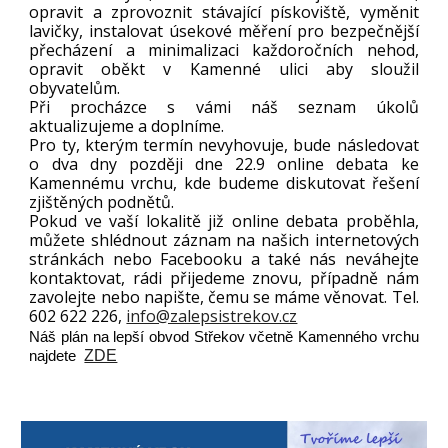
opravit a zprovoznit stávající pískoviště, vyměnit
lavičky, instalovat úsekové měření pro bezpečnější
přecházení a minimalizaci každoročních nehod,
opravit oběkt v Kamenné ulici aby sloužil
obyvatelům.
Při procházce s vámi náš seznam úkolů
aktualizujeme a doplníme.
Pro ty, kterým termín nevyhovuje, bude následovat
o dva dny později dne 22.9 online debata ke
Kamennému vrchu, kde budeme diskutovat řešení
zjištěných podnětů.
Pokud ve vaší lokalitě již online debata proběhla,
můžete shlédnout záznam na našich internetových
stránkách nebo Facebooku a také nás neváhejte
kontaktovat, rádi přijedeme znovu, případně nám
zavolejte nebo napište, čemu se máme věnovat. Tel.
602 622 226,
info@zalepsistrekov.cz
Náš plán na lepší obvod Střekov včetně Kamenného vrchu
najdete
ZDE