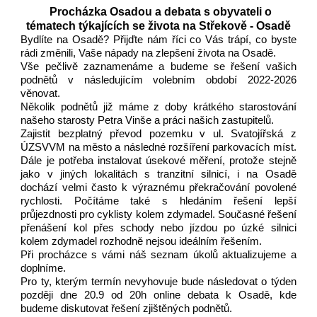
Procházka
Osadou
a
debata s obyvateli o
tématech týkajících se života
na Střekově - Osadě
Bydlíte na Osadě? Přijďte nám říci co Vás trápí, co byste
rádi změnili, Vaše nápady na zlepšení života na Osadě.
Vše pečlivě zaznamenáme a budeme se řešení vašich
podnětů v následujícím volebním období 2022-2026
věnovat.
Několik podnětů již máme z doby krátkého starostování
našeho starosty Petra Vinše a práci našich zastupitelů.
Zajistit bezplatný převod pozemku v ul. Svatojířská z
ÚZSVVM na město a následné rozšíření parkovacích míst.
Dále je potřeba instalovat úsekové měření, protože stejně
jako v jiných lokalitách s tranzitní silnicí, i na Osadě
dochází velmi často k výraznému překračování povolené
rychlosti. Počítáme také s hledáním řešení lepší
průjezdnosti pro cyklisty kolem zdymadel. Současné řešení
přenášení kol přes schody nebo jízdou po úzké silnici
kolem zdymadel rozhodně nejsou ideálním řešením.
Při procházce s vámi náš seznam úkolů aktualizujeme a
doplníme.
Pro ty, kterým termín nevyhovuje bude následovat o týden
později dne 20.9 od 20h online debata k Osadě, kde
budeme diskutovat řešení zjištěných podnětů.