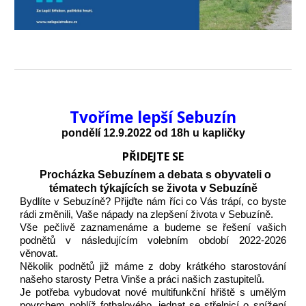
Tvoříme lepší
Sebuzín
pondělí
12
.9.2022 od 18h
u kapličky
PŘIDEJTE SE
Procházka
Sebuzínem
a
debata s obyvateli o
tématech týkajících se života v
Sebuzíně
Bydlíte v Sebuzíně? Přijďte nám říci co Vás trápí, co byste
rádi změnili, Vaše nápady na zlepšení života v Sebuzíně.
Vše pečlivě zaznamenáme a budeme se řešení vašich
podnětů v následujícím volebním období 2022-2026
věnovat.
Několik podnětů již máme z doby krátkého starostování
našeho starosty Petra Vinše a práci našich zastupitelů.
Je potřeba vybudovat nové multifunkční hřiště s umělým
povrchem poblíž fotbalového, jednat se střelnicí o snížení