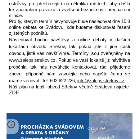
ostrůvky pro přecházející na několika místech, aby došlo
ke zpomalení provozu a zvětšení bezpečnosti přecházení
silnice.
Pro ty, kterým termín nevyhovuje bude následovat dne 15.9
online debata ke Svádovu, kde budeme diskutovat řešení
zjištěných podnětů.
Následovat budou návštěvy a online debaty v dalších
lokalitách obvodu Střekov, tak pokud jste z jiné části
obvodu, jistě vás navštívíme. Termíny jsou zveřejněny na
www.zalepsistrekov.cz.
Pokud ve vaší lokalitě již návštěva
proběhla, tak nás neváhejte kontaktovat, rádi přijedeme
znovu, případně nám zavolejte nebo napište čemu se
máme věnovat. Tel. 602 622 226,
info@zalepsistrekov.cz
Náš plán na lepší obvod Střekov včetně
Svádova
najdete
ZDE