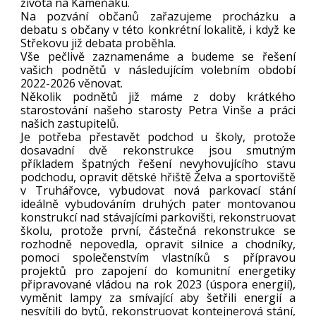
života na Kameňáku.
Na pozvání občanů zařazujeme procházku a
debatu s občany v této konkrétní lokalitě, i když ke
Střekovu již debata proběhla.
Vše pečlivě zaznamenáme a budeme se řešení
vašich podnětů v následujícím volebním období
2022-2026 věnovat.
Několik podnětů již máme z doby krátkého
starostování našeho starosty Petra Vinše a práci
našich zastupitelů.
Je potřeba přestavět podchod u školy, protože
dosavadní dvě rekonstrukce jsou smutným
příkladem špatných řešení nevyhovujícího stavu
podchodu, opravit dětské hřiště Želva a sportoviště
v Truhářovce, vybudovat nová parkovací stání
ideálně vybudováním druhých pater montovanou
konstrukcí nad stávajícími parkovišti, rekonstruovat
školu, protože první, částečná rekonstrukce se
rozhodně nepovedla, opravit silnice a chodníky,
pomoci společenstvím vlastníků s přípravou
projektů pro zapojení do komunitní energetiky
připravované vládou na rok 2023 (úspora energií),
vyměnit lampy za smívající aby šetřili energií a
nesvítili do bytů, rekonstruovat kontejnerová stání,