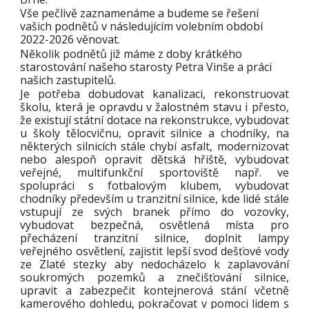
Vše pečlivě zaznamenáme a budeme se řešení
vašich podnětů v následujícím volebním období
2022-2026 věnovat.
Několik podnětů již máme z doby krátkého
starostování našeho starosty Petra Vinše a práci
našich zastupitelů.
Je potřeba dobudovat kanalizaci, rekonstruovat
školu, která je opravdu v žalostném stavu i přesto,
že existují státní dotace na rekonstrukce, vybudovat
u školy tělocvičnu, opravit silnice a chodníky, na
některých silnicích stále chybí asfalt, modernizovat
nebo alespoň opravit dětská hřiště, vybudovat
veřejné, multifunkční sportoviště např. ve
spolupráci s fotbalovým klubem, vybudovat
chodníky především u tranzitní silnice, kde lidé stále
vstupují ze svých branek přímo do vozovky,
vybudovat bezpečná, osvětlená místa pro
přecházení tranzitní silnice, doplnit lampy
veřejného osvětlení, zajistit lepší svod dešťové vody
ze Zlaté stezky aby nedocházelo k zaplavování
soukromých pozemků a znečišťování silnice,
upravit a zabezpečit kontejnerová stání včetně
kamerového dohledu, pokračovat v pomoci lidem s