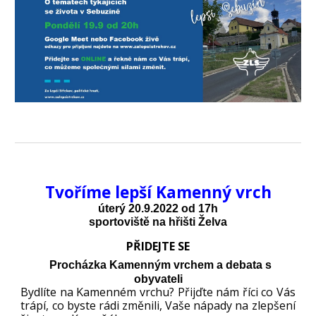
Tvoříme lep
ší Kamenný vrch
úterý 20
.9.2022 od 1
7
h
sportoviště na hřišti Želva
PŘIDEJTE SE
Procházka Kamenným vrchem a
debata s
obyvateli
Bydlíte na Kamenném vrchu? Přijďte nám říci co Vás
trápí, co byste rádi změnili, Vaše nápady na zlepšení