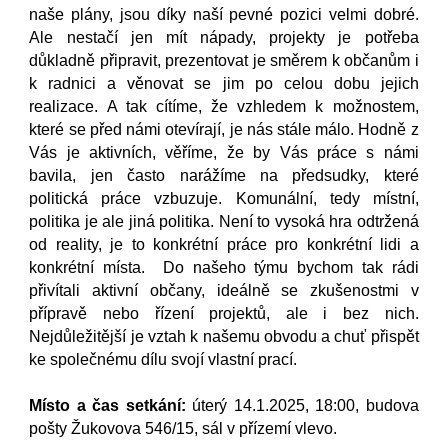
naše plány, jsou díky naší pevné pozici velmi dobré.
Ale nestačí jen mít nápady, projekty je potřeba
důkladně připravit, prezentovat je směrem k občanům i
k radnici a věnovat se jim po celou dobu jejich
realizace. A tak cítíme, že vzhledem k možnostem,
které se před námi otevírají, je nás stále málo. Hodně z
Vás je aktivních, věříme, že by Vás práce s námi
bavila, jen často narážíme na předsudky, které
politická práce vzbuzuje. Komunální, tedy místní,
politika je ale jiná politika. Není to vysoká hra odtržená
od reality, je to konkrétní práce pro konkrétní lidi a
konkrétní místa. Do našeho týmu bychom tak rádi
přivítali aktivní občany, ideálně se zkušenostmi v
přípravě nebo řízení projektů, ale i bez nich.
Nejdůležitější je vztah k našemu obvodu a chuť přispět
ke společnému dílu svojí vlastní prací.
Místo a čas setkání:
úterý 14.1.2025, 18:00, budova
pošty Žukovova 546/15, sál v přízemí vlevo.