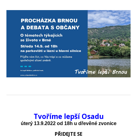
Tvoříme lepší
Osadu
úterý
1
3
.9.2022 od 18h u
dřevěné zvonice
PŘIDEJTE SE