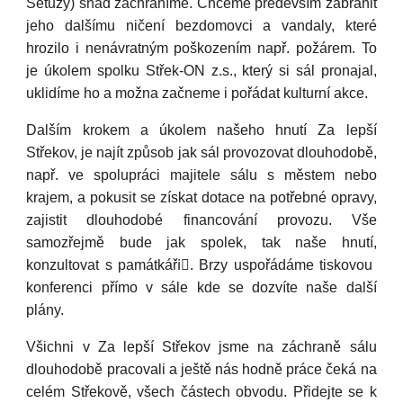
Setuzy) snad zachráníme. Chceme především zabránit
jeho dalšímu ničení bezdomovci a vandaly, které
hrozilo i nenávratným poškozením např. požárem. To
je úkolem spolku Střek-ON z.s., který si sál pronajal,
uklidíme ho a možna začneme i pořádat kulturní akce.
Dalším krokem a úkolem našeho hnutí Za lepší
Střekov, je najít způsob jak sál provozovat dlouhodobě,
např. ve spolupráci majitele sálu s městem nebo
krajem, a pokusit se získat dotace na potřebné opravy,
zajistit dlouhodobé financování provozu. Vše
samozřejmě bude jak spolek, tak naše hnutí,
konzultovat s památkáři🏻. Brzy uspořádáme tiskovou
konferenci přímo v sále kde se dozvíte naše další
plány.
Všichni v Za lepší Střekov jsme na záchraně sálu
dlouhodobě pracovali a ještě nás hodně práce čeká na
celém Střekově, všech částech obvodu. Přidejte se k