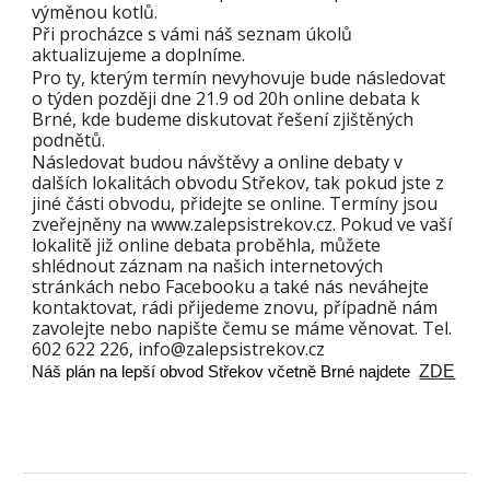
výměnou kotlů.
Při procházce s vámi náš seznam úkolů
aktualizujeme a doplníme.
Pro ty, kterým termín nevyhovuje bude následovat
o týden později dne 21.9 od 20h online debata k
Brné, kde budeme diskutovat řešení zjištěných
podnětů.
Následovat budou návštěvy a online debaty v
dalších lokalitách obvodu Střekov, tak pokud jste z
jiné části obvodu, přidejte se online. Termíny jsou
zveřejněny na www.zalepsistrekov.cz. Pokud ve vaší
lokalitě již online debata proběhla, můžete
shlédnout záznam na našich internetových
stránkách nebo Facebooku a také nás neváhejte
kontaktovat, rádi přijedeme znovu, případně nám
zavolejte nebo napište čemu se máme věnovat. Tel.
602 622 226, info@zalepsistrekov.cz
Náš plán na lepší obvod Střekov včetně Brné najdete
ZDE